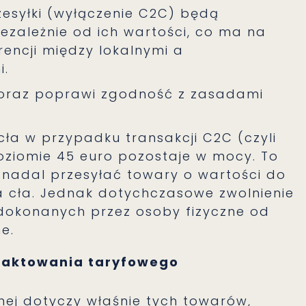
zesyłki (wyłączenie C2C) będą
zależnie od ich wartości, co ma na
encji między lokalnymi a
i.
 oraz poprawi zgodność z zasadami
cła w przypadku transakcji C2C (czyli
oziomie 45 euro pozostaje w mocy. To
 nadal przesyłać towary o wartości do
a cła. Jednak dotychczasowe zwolnienie
 dokonanych przez osoby fizyczne od
e.
raktowania taryfowego
nej dotyczy właśnie tych towarów,