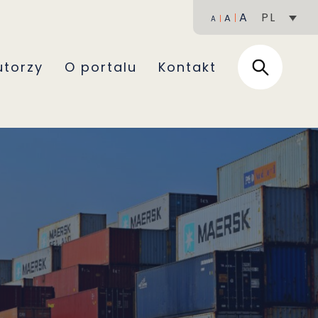
A
PL
A
A
utorzy
O portalu
Kontakt