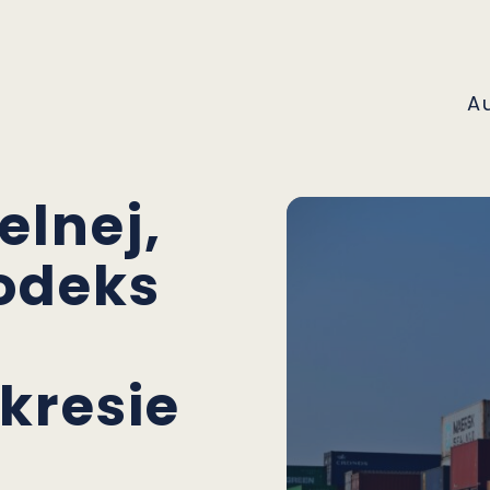
A
elnej,
odeks
kresie