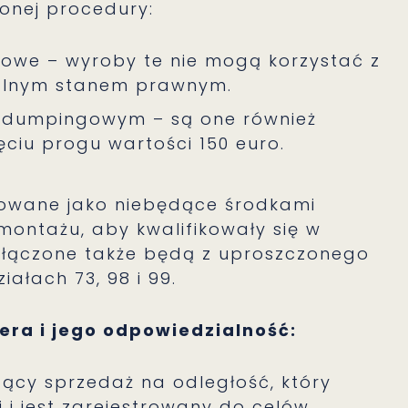
onej procedury:
we – wyroby te nie mogą korzystać z
tualnym stanem prawnym.
ydumpingowym – są one również
ciu progu wartości 150 euro.
kowane jako niebędące środkami
ntażu, aby kwalifikowały się w
ączone także będą z uproszczonego
ałach 73, 98 i 99.
era i jego odpowiedzialność:
ący sprzedaż na odległość, który
 i jest zarejestrowany do celów