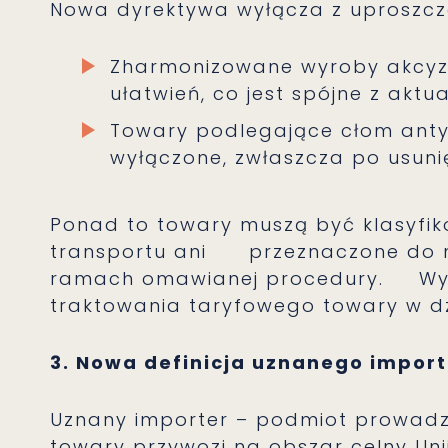
Nowa dyrektywa wyłącza z uproszcz
Zharmonizowane wyroby akcyzo
ułatwień, co jest spójne z ak
Towary podlegające cłom ant
wyłączone, zwłaszcza po usunię
Ponad to towary muszą być klasyfi
transportu ani przeznaczone do mo
ramach omawianej procedury. Wył
traktowania taryfowego towary w dzi
3. Nowa definicja uznanego import
Uznany importer – podmiot prowadz
towary przywozi na obszar celny Unii