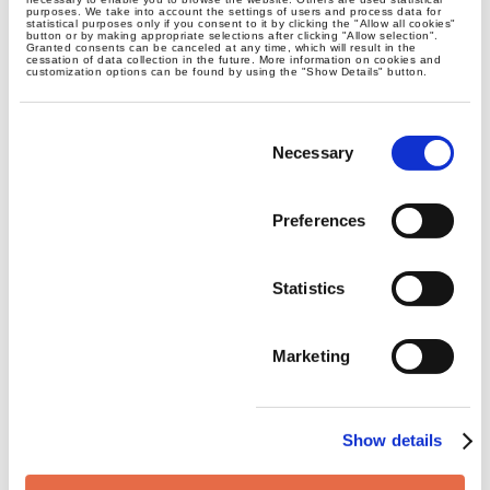
lubię najbardziej, to praca z lud...
purposes. We take into account the settings of users and process data for
statistical purposes only if you consent to it by clicking the "Allow all cookies"
button or by making appropriate selections after clicking "Allow selection".
Granted consents can be canceled at any time, which will result in the
Check my posts
cessation of data collection in the future. More information on cookies and
customization options can be found by using the "Show Details" button.
Consent
Selection
Necessary
Check my posts
Preferences
Statistics
Marketing
Show details