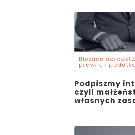
Bieżące doradzt
prawne i podatk
Podpiszmy int
czyli małżeńs
własnych zas