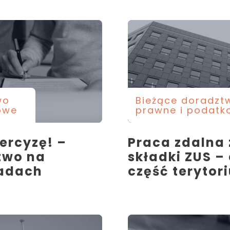
wo
Bieżące doradzt
owe
prawne i podatk
ercyzę! –
Praca zdalna 
two na
składki ZUS – 
adach
część terytor