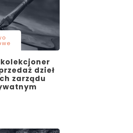
wo
owe
 kolekcjoner
Sprzedaż dzieł
ach zarządu
rywatnym