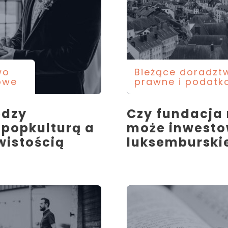
wo
Bieżące doradzt
owe
prawne i podatk
ędzy
Czy fundacja
 popkulturą a
może inwest
wistością
luksemburski