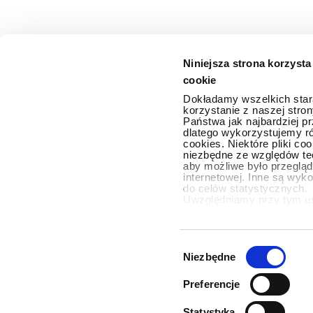
Niniejsza strona korzysta
cookie
Dokładamy wszelkich star
korzystanie z naszej stron
Państwa jak najbardziej pr
dlatego wykorzystujemy ró
cookies. Niektóre pliki co
niezbędne ze względów te
aby możliwe było przegląd
internetowej. Inne są wyk
do celów statystycznych.
Uwzględniamy przy tym u
użytkowników i przetwar
celach statystycznych tyl
wyrazicie Państwo na to z
klikając przycisk "Zezwól
Wybór
pliki cookie" lub dokonując
zgody
Niezbędne
odpowiednich wyborów po 
„Zezwól na wybór”. Udzie
Preferencje
można w każdej chwili an
spowoduje zaprzestanie zb
danych w przyszłości. Wię
Statystyka