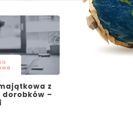
wo
owe
 majątkowa z
 dorobków –
i