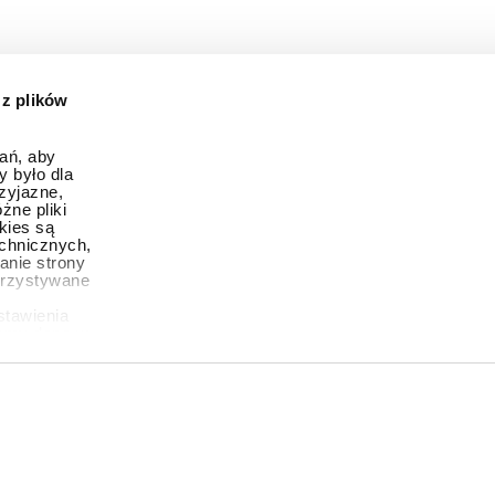
 z plików
ań, aby
y było dla
zyjazne,
żne pliki
okies są
chnicznych,
anie strony
orzystywane
stawienia
zamy dane w
ko wtedy, gdy
godę,
 na wszystkie
kliknięciu
lone zgody
ulować, co
ierania
cej