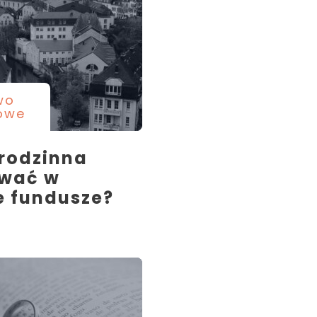
wo
owe
 rodzinna
ować w
e fundusze?