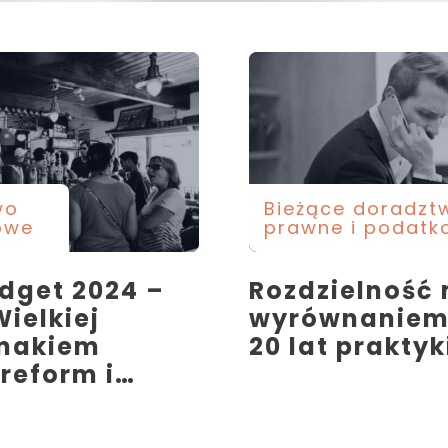
wo
Bieżące doradzt
owe
prawne i podatk
dget 2024 –
Rozdzielność
ielkiej
wyrównaniem
znakiem
20 lat praktyk
reform i…