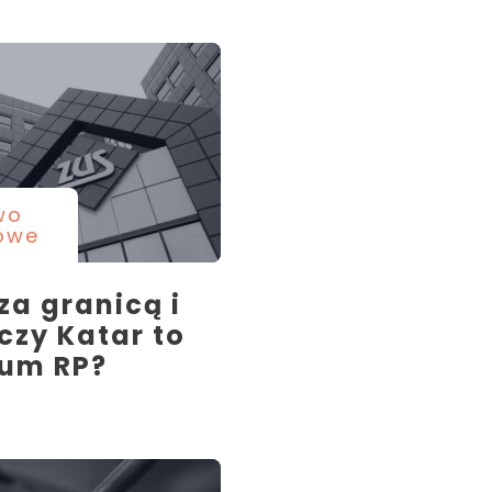
wo
owe
za granicą i
czy Katar to
ium RP?