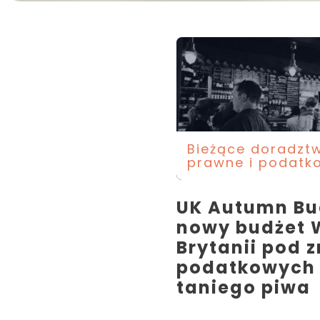
Bieżące doradzt
prawne i podatk
UK Autumn Bu
nowy budżet W
Brytanii pod 
podatkowych 
taniego piwa