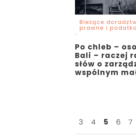
Bieżące doradzt
prawne i podatk
Po chleb – os
Bali – raczej 
słów o zarząd
wspólnym ma
3
4
5
6
7