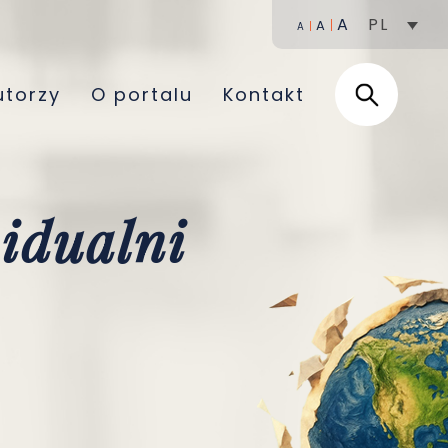
A
PL
A
A
utorzy
O portalu
Kontakt
widualni