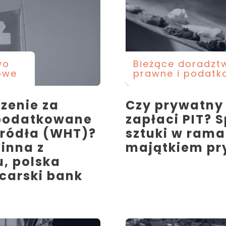
wo
Bieżące doradzt
owe
prawne i podatk
zenie za
Czy prywatny
opodatkowane
zapłaci PIT? 
źródła (WHT)?
sztuki w ram
inna z
majątkiem p
u, polska
jcarski bank