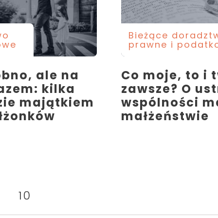
wo
Bieżące doradzt
owe
prawne i podatk
obno, ale na
Co moje, to i 
razem: kilka
zawsze? O ust
zie majątkiem
wspólności m
łżonków
małżeństwie
10