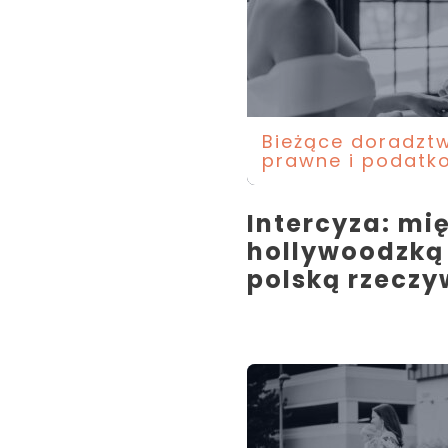
Bieżące doradzt
prawne i podatk
Intercyza: mi
hollywoodzką
polską rzeczy