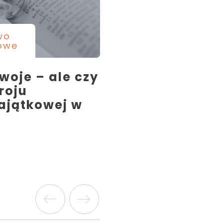
wo
owe
twoje – ale czy
roju
ajątkowej w