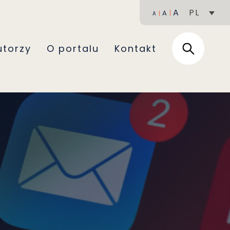
A
PL
A
A
utorzy
O portalu
Kontakt