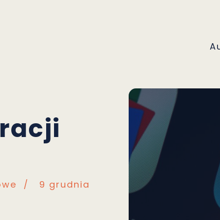
A
racji
owe
/
9 grudnia