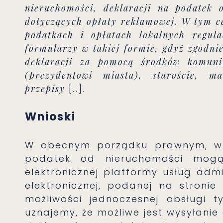
nieruchomości, deklaracji na podatek 
dotyczących opłaty reklamowej. W tym c
podatkach i opłatach lokalnych regula
formularzy w takiej formie, gdyż zgodn
deklaracji za pomocą środków komunik
(prezydentowi miasta), staroście, m
przepisy
[…].
Wnioski
W obecnym porządku prawnym, w ś
podatek od nieruchomości mogą
elektronicznej platformy usług admi
elektronicznej, podanej na stroni
możliwości jednoczesnej obsługi t
uznajemy, że możliwe jest wysyłani