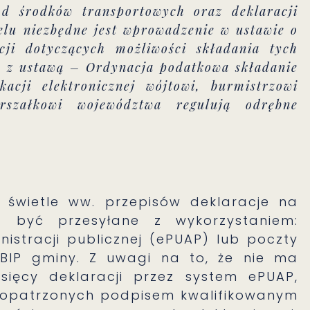
od środków transportowych oraz deklaracji
elu niezbędne jest wprowadzenie w ustawie o
cji dotyczących możliwości składania tych
ie z ustawą – Ordynacja podatkowa składanie
acji elektronicznej wójtowi, burmistrzowi
arszałkowi województwa regulują odrębne
wietle ww. przepisów deklaracje na
 być przesyłane z wykorzystaniem:
nistracji publicznej (ePUAP) lub poczty
e BIP gminy. Z uwagi na to, że nie ma
ysięcy deklaracji przez system ePUAP,
e opatrzonych podpisem kwalifikowanym