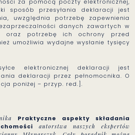
ości za pomocą poczty elektronicznej,
i sposób przesyłania deklaracji jest
ia, uwzględnia potrzebę zapewnienia
iezaprzeczalności danych zawartych w
ch oraz potrzebę ich ochrony przed
eż umożliwia wydajne wysłanie tysięcy
ce elektronicznej deklaracji jest
nia deklaracji przez pełnomocnika. O
ja poniżej – przyp. red.].
adnika
Praktyczne aspekty składania
uchomości
autorstwa naszych ekspertów
rianny Młynarczyk. Cały poradnik można