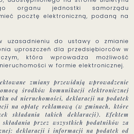
wego organu jednostki samorządu
umieć pocztę elektroniczną, podaną na
 w uzasadnieniu do ustawy o zmianie
nia uproszczeń dla przedsiębiorców w
czym, która wprowadza możliwość
nieruchomości w formie elektronicznej.
jektowane zmiany przewidują wprowadzenie
pomocą środków komunikacji elektronicznej
atku od nieruchomości, deklaracji na podatek
acji na opłatę reklamową (w gminach, które
ek składania takich deklaracji). Efektem
 składania przez wszystkich podatników za
nej: deklaracji i informacji na podatek od