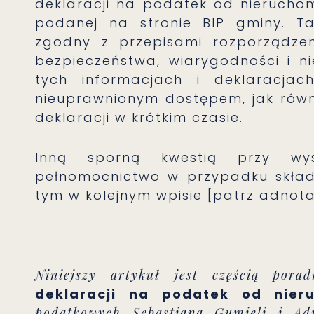
deklaracji na podatek od nieruchom
podanej na stronie BIP gminy. Tak
zgodny z przepisami rozporządzen
bezpieczeństwa, wiarygodności i n
tych informacjach i deklaracja
nieuprawnionym dostępem, jak równi
deklaracji w krótkim czasie.
Inną sporną kwestią przy wysył
pełnomocnictwo w przypadku składa
tym w kolejnym wpisie [patrz adnotac
.
Niniejszy artykuł jest częścią por
deklaracji na podatek od nier
podatkowych Sebastiana Gumieli i Ad