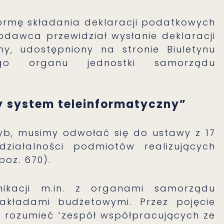
formę składania deklaracji podatkowych
dawca przewidział wysłanie deklaracji
ny, udostępniony na stronie Biuletynu
wego organu jednostki samorządu
ny system teleinformatyczny”
yb, musimy odwołać się do ustawy z 17
działalności podmiotów realizujących
 poz. 670).
kacji m.in. z organami samorządu
akładami budżetowymi. Przez pojęcie
 rozumieć ‘zespół współpracujących ze