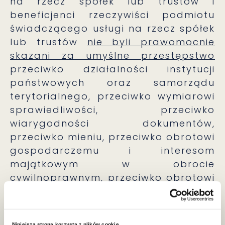
na rzecz spółek lub trustów i
beneficjenci rzeczywiści podmiotu
świadczącego usługi na rzecz spółek
lub trustów
nie
byli prawomocnie
skazani za umyślne przestępstwo
przeciwko działalności instytucji
państwowych oraz samorządu
terytorialnego, przeciwko wymiarowi
sprawiedliwości, przeciwko
wiarygodności dokumentów,
przeciwko mieniu, przeciwko obrotowi
gospodarczemu i interesom
majątkowym w obrocie
cywilnoprawnym, przeciwko obrotowi
pieniędzmi i papierami
wartościowymi, przestępstwo
finansowania przestępstwa o
Niniejsza strona korzysta z plików cookie