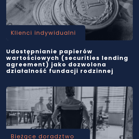
Klienci indywidualni
Udostępnianie papierów
wartościowych (securities lending
agreement) jako dozwolona
działalność fundacji rodzinnej
Bieżące doradztwo