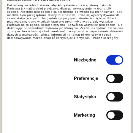
charakterze terrorystycznym,
Dokładamy wszelkich starań, aby korzystanie z naszej strony było dla
Państwa jak najbardziej przyjazne, dlatego wykorzystujemy różne pliki
przestępstwo popełnione w celu
cookies. Niektóre pliki cookies są niezbędne ze względów technicznych, aby
możliwe było przeglądanie strony internetowej. Inne są wykorzystywane do
osiągnięcia korzyści majątkowej lub
celów statystycznych. Uwzględniamy przy tym ustawienia użytkowników i
przetwarzamy dane w celach statystycznych tylko wtedy, gdy wyrazicie
Państwo na to zgodę, klikając przycisk "Zezwól na wszystkie pliki cookie" lub
osobistej lub umyślne przestępstwo
dokonując odpowiednich wyborów po kliknięciu „Zezwól na wybór”. Udzielone
zgody można w każdej chwili anulować, co spowoduje zaprzestanie zbierania
skarbowe.
danych w przyszłości. Więcej informacji na temat plików cookie i opcji
dostosowywania można znaleźć korzystając z przycisku "Pokaż szczegóły".
Ponadto ww. osoby muszą posiadać
Wybór
zgody
Niezbędne
wiedzę lub doświadczenie związane z
działalnością na rzecz spółek lub
trustów, co uznaje się za spełnione w
Preferencje
przypadku:
Statystyka
ukończenia szkolenia lub kursu
obejmujących prawne lub
Marketing
praktyczne zagadnienia związane
z działalnością na rzecz spółek lub