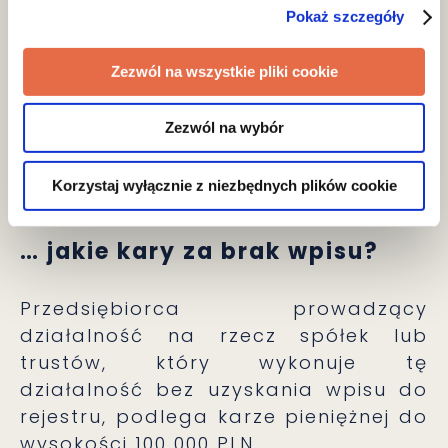
trustów;
Pokaż szczegóły
wykonywania, przez okres co
najmniej roku, czynności
Zezwól na wszystkie pliki cookie
związanych z działalnością na
rzecz spółek lub trustów –
Zezwól na wybór
potwierdzonych odpowiednimi
dokumentami.
Korzystaj wyłącznie z niezbędnych plików cookie
… jakie kary za brak wpisu?
Przedsiębiorca prowadzący
działalność na rzecz spółek lub
trustów, który wykonuje tę
działalność bez uzyskania wpisu do
rejestru, podlega karze pieniężnej do
wysokości 100 000 PLN.