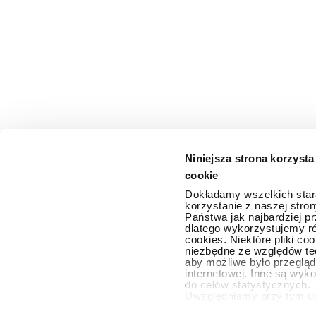
Niniejsza strona korzysta
cookie
Dokładamy wszelkich star
korzystanie z naszej stron
Państwa jak najbardziej pr
dlatego wykorzystujemy ró
cookies. Niektóre pliki co
niezbędne ze względów te
aby możliwe było przegląd
internetowej. Inne są wyk
do celów statystycznych.
Uwzględniamy przy tym u
użytkowników i przetwar