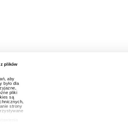
 z plików
ań, aby
y było dla
zyjazne,
żne pliki
okies są
chnicznych,
anie strony
orzystywane
stawienia
zamy dane w