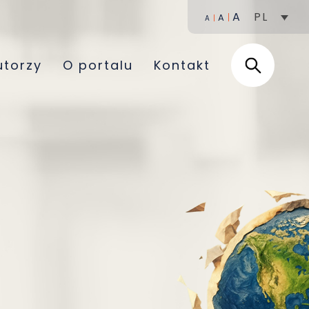
A
PL
A
A
utorzy
O portalu
Kontakt