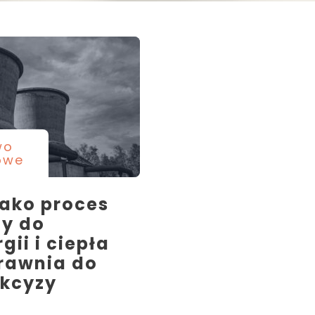
wo
owe
jako proces
ny do
gii i ciepła
rawnia do
akcyzy