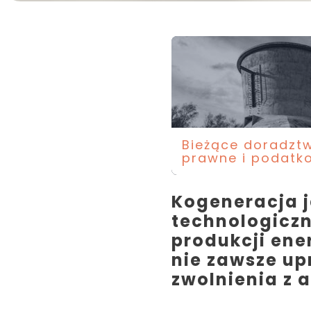
Bieżące doradzt
prawne i podatk
Kogeneracja 
technologicz
produkcji ener
nie zawsze up
zwolnienia z 