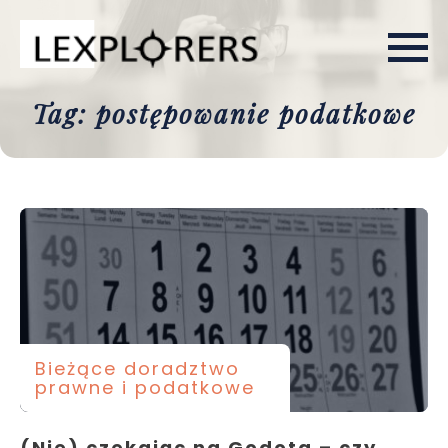
Tag: postępowanie podatkowe
Bieżące doradztwo
prawne i podatkowe
(Nie) czekając na Godota – czy