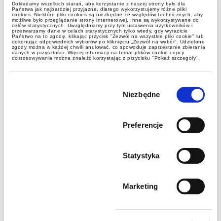
Dokładamy wszelkich starań, aby korzystanie z naszej strony było dla
Państwa jak najbardziej przyjazne, dlatego wykorzystujemy różne pliki
cookies. Niektóre pliki cookies są niezbędne ze względów technicznych, aby
możliwe było przeglądanie strony internetowej. Inne są wykorzystywane do
celów statystycznych. Uwzględniamy przy tym ustawienia użytkowników i
przetwarzamy dane w celach statystycznych tylko wtedy, gdy wyrazicie
Państwo na to zgodę, klikając przycisk "Zezwól na wszystkie pliki cookie" lub
dokonując odpowiednich wyborów po kliknięciu „Zezwól na wybór”. Udzielone
zgody można w każdej chwili anulować, co spowoduje zaprzestanie zbierania
danych w przyszłości. Więcej informacji na temat plików cookie i opcji
dostosowywania można znaleźć korzystając z przycisku "Pokaż szczegóły".
Wybór
zgody
Niezbędne
Preferencje
Statystyka
Marketing