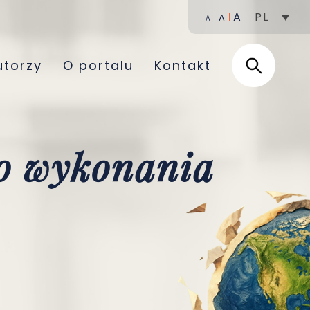
A
PL
A
A
utorzy
O portalu
Kontakt
go wykonania