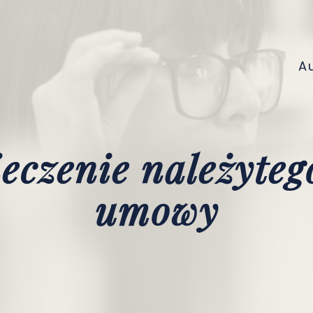
A
ieczenie należyte
umowy