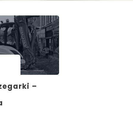
zegarki –
a