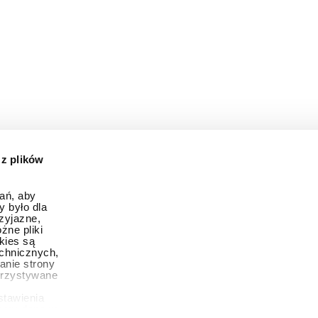
 z plików
ań, aby
y było dla
zyjazne,
żne pliki
okies są
chnicznych,
anie strony
orzystywane
stawienia
zamy dane w