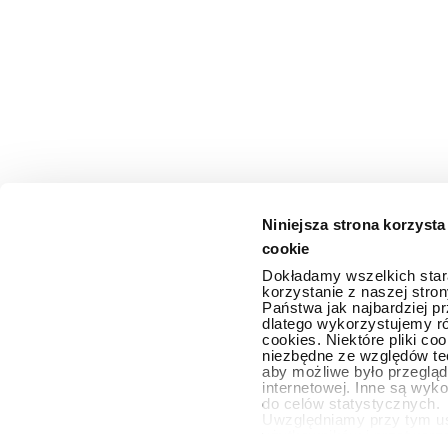
Niniejsza strona korzysta
cookie
Dokładamy wszelkich star
korzystanie z naszej stron
Państwa jak najbardziej pr
dlatego wykorzystujemy ró
cookies. Niektóre pliki co
niezbędne ze względów te
aby możliwe było przegląd
internetowej. Inne są wyk
do celów statystycznych.
Uwzględniamy przy tym u
użytkowników i przetwar