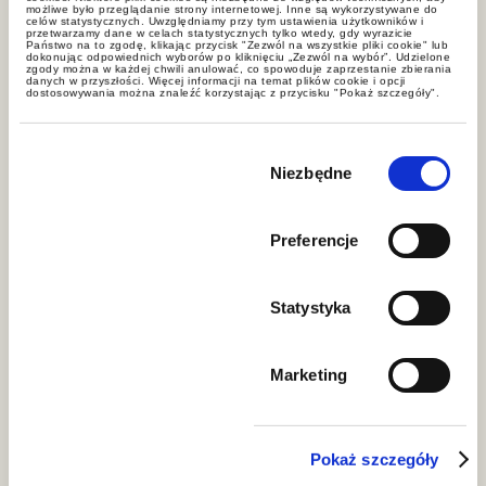
możliwe było przeglądanie strony internetowej. Inne są wykorzystywane do
celów statystycznych. Uwzględniamy przy tym ustawienia użytkowników i
przetwarzamy dane w celach statystycznych tylko wtedy, gdy wyrazicie
Pracodawca może reagować na
Państwo na to zgodę, klikając przycisk "Zezwól na wszystkie pliki cookie" lub
dokonując odpowiednich wyborów po kliknięciu „Zezwól na wybór”. Udzielone
zgody można w każdej chwili anulować, co spowoduje zaprzestanie zbierania
działania niezgodne z prawem w
danych w przyszłości. Więcej informacji na temat plików cookie i opcji
dostosowywania można znaleźć korzystając z przycisku "Pokaż szczegóły".
trybach przewidzianych przepisami,
przy czym istotne znaczenie ma
Wybór
prawidłowe udokumentowanie
zgody
Niezbędne
przebiegu współpracy oraz ocena
realizacji obowiązku współdziałania
Preferencje
stron.
Statystyka
Najczęstsze pytania
Czy związek zawodowy może
Marketing
zablokować zwolnienie pracownika?
Co do zasady nie. Związek zawodowy
Pokaż szczegóły
opiniuje zamiar wypowiedzenia