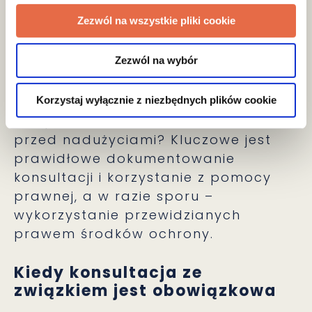
umowy o pracę, a w przypadku
Zezwól na wszystkie pliki cookie
pracowników objętych szczególną
ochroną wymagana jest jego zgoda.
W pozostałych sytuacjach decyzja
Zezwól na wybór
należy do pracodawcy.
Korzystaj wyłącznie z niezbędnych plików cookie
Jak pracodawca może się bronić
przed nadużyciami? Kluczowe jest
prawidłowe dokumentowanie
konsultacji i korzystanie z pomocy
prawnej, a w razie sporu –
wykorzystanie przewidzianych
prawem środków ochrony.
Kiedy konsultacja ze
związkiem jest obowiązkowa