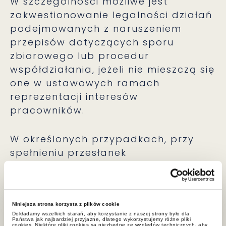
W szczególności możliwe jest
zakwestionowanie legalności działań
podejmowanych z naruszeniem
przepisów dotyczących sporu
zbiorowego lub procedur
współdziałania, jeżeli nie mieszczą się
one w ustawowych ramach
reprezentacji interesów
pracowników.
W określonych przypadkach, przy
spełnieniu przesłanek
odpowiedzialności cywilnej,
dopuszczalne jest także dochodzenie
roszczeń odszkodowawczych, jeżeli
działanie związku doprowadziło do
Niniejsza strona korzysta z plików cookie
Dokładamy wszelkich starań, aby korzystanie z naszej strony było dla
powstania szkody.
Państwa jak najbardziej przyjazne, dlatego wykorzystujemy różne pliki
cookies. Niektóre pliki cookies są niezbędne ze względów technicznych, aby