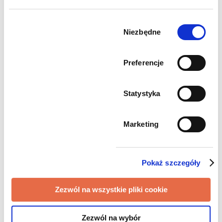
Nieudany przetarg, i co dalej?
Wybór
zgody
Niezbędne
Preferencje
1
2
3
4
Statystyka
Marketing
Pokaż szczegóły
Zezwól na wszystkie pliki cookie
Zezwól na wybór