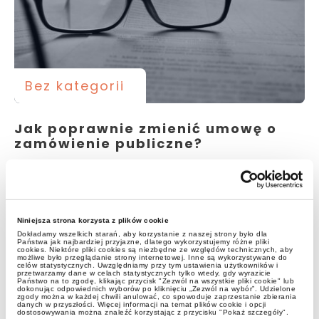
Bez kategorii
Jak poprawnie zmienić umowę o
zamówienie publiczne?
Niniejsza strona korzysta z plików cookie
Dokładamy wszelkich starań, aby korzystanie z naszej strony było dla
Państwa jak najbardziej przyjazne, dlatego wykorzystujemy różne pliki
cookies. Niektóre pliki cookies są niezbędne ze względów technicznych, aby
możliwe było przeglądanie strony internetowej. Inne są wykorzystywane do
celów statystycznych. Uwzględniamy przy tym ustawienia użytkowników i
przetwarzamy dane w celach statystycznych tylko wtedy, gdy wyrazicie
Państwo na to zgodę, klikając przycisk "Zezwól na wszystkie pliki cookie" lub
dokonując odpowiednich wyborów po kliknięciu „Zezwól na wybór”. Udzielone
zgody można w każdej chwili anulować, co spowoduje zaprzestanie zbierania
Dziedziny
danych w przyszłości. Więcej informacji na temat plików cookie i opcji
dostosowywania można znaleźć korzystając z przycisku "Pokaż szczegóły".