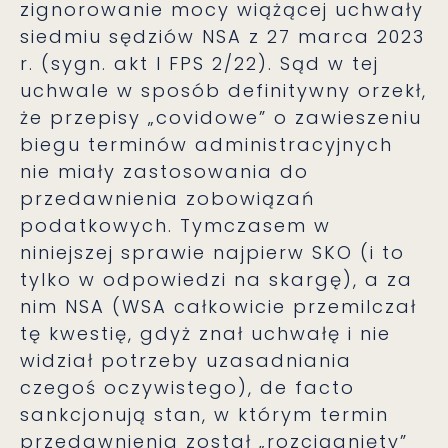
zignorowanie mocy wiążącej uchwały
siedmiu sędziów NSA z 27 marca 2023
r. (sygn. akt I FPS 2/22). Sąd w tej
uchwale w sposób definitywny orzekł,
że przepisy „covidowe” o zawieszeniu
biegu terminów administracyjnych
nie miały zastosowania do
przedawnienia zobowiązań
podatkowych. Tymczasem w
niniejszej sprawie najpierw SKO (i to
tylko w odpowiedzi na skargę), a za
nim NSA (WSA całkowicie przemilczał
tę kwestię, gdyż znał uchwałę i nie
widział potrzeby uzasadniania
czegoś oczywistego), de facto
sankcjonują stan, w którym termin
przedawnienia został „rozciągnięty”