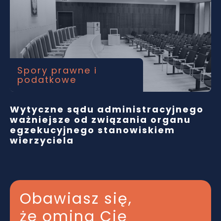
Spory prawne i
podatkowe
Wytyczne sądu administracyjnego
ważniejsze od związania organu
egzekucyjnego stanowiskiem
wierzyciela
Obawiasz się,
że ominą Cię