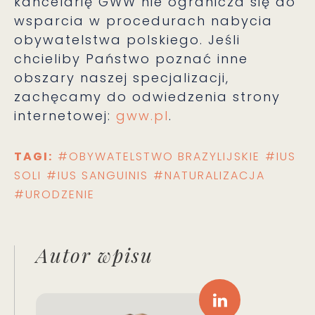
kancelarię GWW nie ogranicza się do
wsparcia w procedurach nabycia
obywatelstwa polskiego. Jeśli
chcieliby Państwo poznać inne
obszary naszej specjalizacji,
zachęcamy do odwiedzenia strony
internetowej:
gww.pl
.
TAGI:
#OBYWATELSTWO BRAZYLIJSKIE
#IUS
SOLI
#IUS SANGUINIS
#NATURALIZACJA
#URODZENIE
Autor wpisu