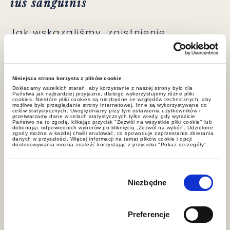
ius sanguinis
Jak wskazaliśmy, zaistnienie
przesłanek do uzyskania
obywatelstwa na zasadzie
ius soli
i
ius sanguinis
może prowadzić do
Niniejsza strona korzysta z plików cookie
kolizji. Dzieje się tak w szczególności
Dokładamy wszelkich starań, aby korzystanie z naszej strony było dla
Państwa jak najbardziej przyjazne, dlatego wykorzystujemy różne pliki
w sytuacjach, w których prawo
cookies. Niektóre pliki cookies są niezbędne ze względów technicznych, aby
możliwe było przeglądanie strony internetowej. Inne są wykorzystywane do
celów statystycznych. Uwzględniamy przy tym ustawienia użytkowników i
danego państwa wyraźnie wyklucza
przetwarzamy dane w celach statystycznych tylko wtedy, gdy wyrazicie
Państwo na to zgodę, klikając przycisk "Zezwól na wszystkie pliki cookie" lub
możliwość jednoczesnego
dokonując odpowiednich wyborów po kliknięciu „Zezwól na wybór”. Udzielone
zgody można w każdej chwili anulować, co spowoduje zaprzestanie zbierania
danych w przyszłości. Więcej informacji na temat plików cookie i opcji
posiadania obywatelstwa innego
dostosowywania można znaleźć korzystając z przycisku "Pokaż szczegóły".
państwa. Warto bowiem zauważyć
rzecz oczywistą: nabycie
Wybór
zgody
Niezbędne
obywatelstwa wskutek zdarzenia,
jakim jest urodzenie z określonych
rodziców na terytorium konkretnego
Preferencje
państwa, choć następuje bez