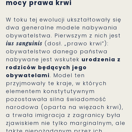
mocy prawa krwi
W toku tej ewolucji ukształtowały się
dwa generalne modele nabywania
obywatelstwa. Pierwszym z nich jest
ius sanguinis
(dosł. „prawo krwi”):
obywatelstwo danego państwa
nabywane jest wskutek
urodzenia z
rodziców będących jego
obywatelami
. Model ten
przyjmowały te kraje, w których
elementem konstytutywnym
pozostawała silna świadomość
narodowa (oparta na więzach krwi),
a trwała imigracja z zagranicy była
zjawiskiem nie tylko marginalnym, ale
także niepożądanym przez ich