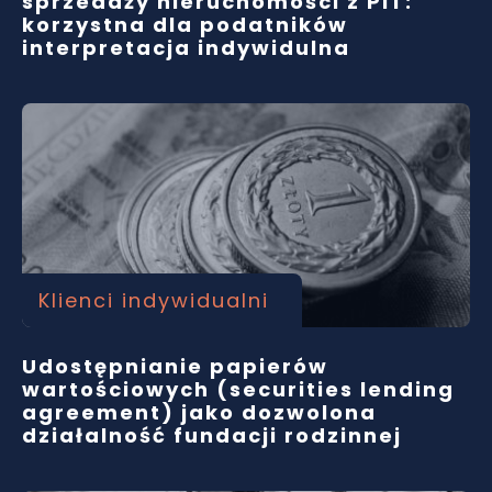
sprzedaży nieruchomości z PIT:
korzystna dla podatników
interpretacja indywidulna
Klienci indywidualni
Udostępnianie papierów
wartościowych (securities lending
agreement) jako dozwolona
działalność fundacji rodzinnej