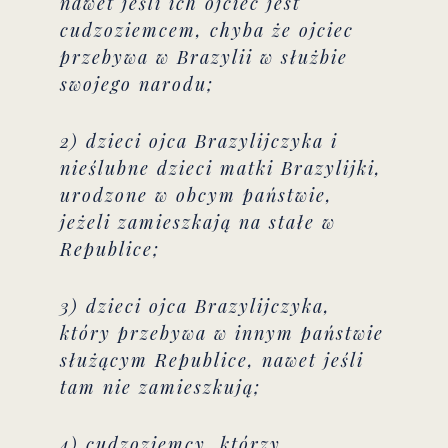
nawet jeśli ich ojciec jest
cudzoziemcem, chyba że ojciec
przebywa w Brazylii w służbie
swojego narodu;
2) dzieci ojca Brazylijczyka i
nieślubne dzieci matki Brazylijki,
urodzone w obcym państwie,
jeżeli zamieszkają na stałe w
Republice;
3) dzieci ojca Brazylijczyka,
który przebywa w innym państwie
służącym Republice, nawet jeśli
tam nie zamieszkują;
4) cudzoziemcy, którzy