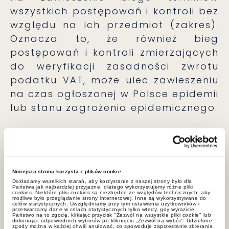
wszystkich postępowań i kontroli bez
względu na ich przedmiot (zakres).
Oznacza to, że również bieg
postępowań i kontroli zmierzających
do weryfikacji zasadności zwrotu
podatku VAT, może ulec zawieszeniu
na czas ogłoszonej w Polsce epidemii
lub stanu zagrożenia epidemicznego.
Specustawa bez
Niniejsza strona korzysta z plików cookie
dopracowanych rozwiązań
Dokładamy wszelkich starań, aby korzystanie z naszej strony było dla
Państwa jak najbardziej przyjazne, dlatego wykorzystujemy różne pliki
cookies. Niektóre pliki cookies są niezbędne ze względów technicznych, aby
możliwe było przeglądanie strony internetowej. Inne są wykorzystywane do
celów statystycznych. Uwzględniamy przy tym ustawienia użytkowników i
Nie ulega wątpliwości, że rozwiązania
przetwarzamy dane w celach statystycznych tylko wtedy, gdy wyrazicie
Państwo na to zgodę, klikając przycisk "Zezwól na wszystkie pliki cookie" lub
przewidziane Specustawą mają
dokonując odpowiednich wyborów po kliknięciu „Zezwól na wybór”. Udzielone
zgody można w każdej chwili anulować, co spowoduje zaprzestanie zbierania