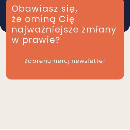
Obawiasz się,
że ominą Cię
najważniejsze zmiany
w prawie?
Zaprenumeruj newsletter