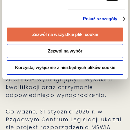
przeniesienie do innego oddziału.
Po nowelizacji cudzoziemcy będą
Pokaż szczegóły
mogli zmieniać pracodawcę lub
warunki zatrudnienia bez
Zezwól na wszystkie pliki cookie
konieczności ubiegania się o zmianę
decyzji administracyjnej. Wymogiem
Zezwól na wybór
pozostaje jednak powiadomienie
właściwego wojewody o zmianie
Korzystaj wyłącznie z niezbędnych plików cookie
zatrudnienia, wykonywanie pracy w
zawodzie wymagającym wysokich
kwalifikacji oraz otrzymanie
odpowiedniego wynagrodzenia.
Co ważne, 31 stycznia 2025 r. w
Rządowym Centrum Legislacji ukazał
się projekt rozporządzenia MSWiA