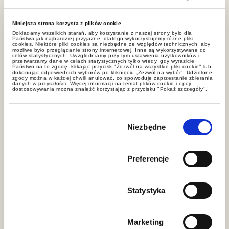
w ramach umów B2B na takich
samych zasadach jak obywatele RP.
Niniejsza strona korzysta z plików cookie
Dokładamy wszelkich starań, aby korzystanie z naszej strony było dla
Państwa jak najbardziej przyjazne, dlatego wykorzystujemy różne pliki
cookies. Niektóre pliki cookies są niezbędne ze względów technicznych, aby
Nowe przepisy wprowadzają również
możliwe było przeglądanie strony internetowej. Inne są wykorzystywane do
celów statystycznych. Uwzględniamy przy tym ustawienia użytkowników i
większą elastyczność w zmianie
przetwarzamy dane w celach statystycznych tylko wtedy, gdy wyrazicie
Państwo na to zgodę, klikając przycisk "Zezwól na wszystkie pliki cookie" lub
dokonując odpowiednich wyborów po kliknięciu „Zezwól na wybór”. Udzielone
pracodawcy. Zgodnie z
zgody można w każdej chwili anulować, co spowoduje zaprzestanie zbierania
danych w przyszłości. Więcej informacji na temat plików cookie i opcji
obowiązującymi przepisami
dostosowywania można znaleźć korzystając z przycisku "Pokaż szczegóły".
cudzoziemcy posiadający
blue card
Wybór
UE
w ciągu pierwszych 2 lat pobytu
zgody
Niezbędne
w Polsce na tej podstawie muszą
zgłaszać każdą zmianę zatrudnienia i
wnioskować o zmianę zezwolenia, co
Preferencje
powoduje różne trudności zarówno
dla cudzoziemca i jego pracodawcy,
Statystyka
np. gdy pracownikowi proponowana
jest zmiana stanowiska lub
Marketing