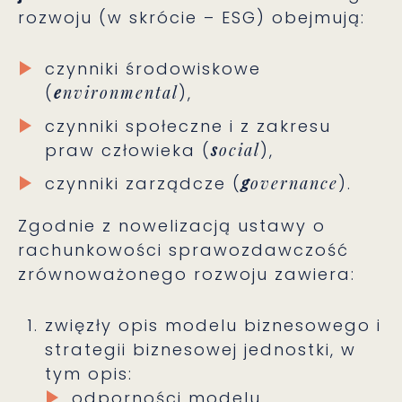
rozwoju (w skrócie – ESG) obejmują:
czynniki środowiskowe
(
e
nvironmental
),
czynniki społeczne i z zakresu
praw człowieka (
s
ocial
),
czynniki zarządcze (
g
overnance
).
Zgodnie z nowelizacją ustawy o
rachunkowości sprawozdawczość
zrównoważonego rozwoju zawiera:
zwięzły opis modelu biznesowego i
strategii biznesowej jednostki, w
tym opis:
odporności modelu