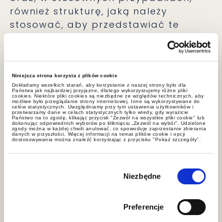
również strukturę, jaką należy
stosować, aby przedstawiać te
informacje. Dotychczas Komisja
Europejska przyjęła jedno
rozporządzenie delegowane,
ustanawiające europejskie standardy
Niniejsza strona korzysta z plików cookie
Dokładamy wszelkich starań, aby korzystanie z naszej strony było dla
sprawozdawczości w zakresie
Państwa jak najbardziej przyjazne, dlatego wykorzystujemy różne pliki
cookies. Niektóre pliki cookies są niezbędne ze względów technicznych, aby
zrównoważonego rozwoju (tzw. ESRS
możliwe było przeglądanie strony internetowej. Inne są wykorzystywane do
celów statystycznych. Uwzględniamy przy tym ustawienia użytkowników i
przetwarzamy dane w celach statystycznych tylko wtedy, gdy wyrazicie
–
European Susta­inability Reporting
Państwo na to zgodę, klikając przycisk "Zezwól na wszystkie pliki cookie" lub
dokonując odpowiednich wyborów po kliknięciu „Zezwól na wybór”. Udzielone
Standards
)
[2]
.
zgody można w każdej chwili anulować, co spowoduje zaprzestanie zbierania
danych w przyszłości. Więcej informacji na temat plików cookie i opcji
dostosowywania można znaleźć korzystając z przycisku "Pokaż szczegóły".
Kogo dotyczą obowiązki z
Wybór
zakresu raportowania ESG?
zgody
Niezbędne
Zgodnie z uchwaloną nowelizacją
Preferencje
ustawy o rachunkowości obowiązki