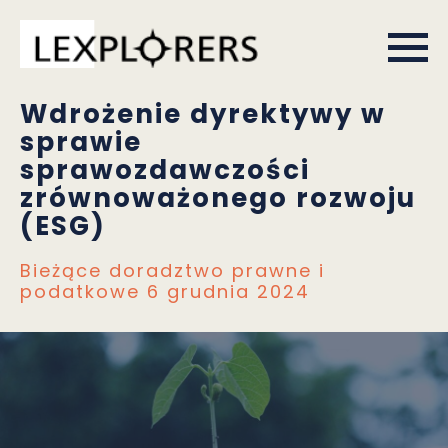
Wdrożenie dyrektywy w
sprawie
sprawozdawczości
zrównoważonego rozwoju
(ESG)
Bieżące doradztwo prawne i
podatkowe
6 grudnia 2024