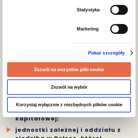
sprawozdawczości z zakresu
Statystyka
zrównoważonego rozwoju dotyczą:
jednostki małej i jednostki
Marketing
średniej będących emitentami
papierów wartościowych
Pokaż szczegóły
dopuszczonych do obrotu na
jednym z rynków regulowanych
Europejskiego Obszaru
Zezwól na wszystkie pliki cookie
Gospodarczego;
Zezwól na wybór
jednostki dużej;
jednostki będącej jednostką
Korzystaj wyłącznie z niezbędnych plików cookie
dominującą dużej grupy
kapitałowej;
jednostki zależnej i oddziału z