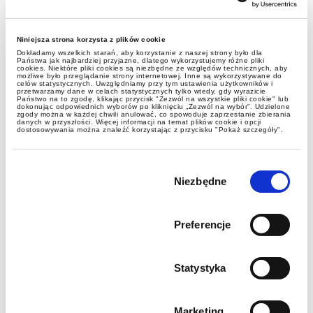
Niniejsza strona korzysta z plików cookie
Dokładamy wszelkich starań, aby korzystanie z naszej strony było dla
Państwa jak najbardziej przyjazne, dlatego wykorzystujemy różne pliki
cookies. Niektóre pliki cookies są niezbędne ze względów technicznych, aby
możliwe było przeglądanie strony internetowej. Inne są wykorzystywane do
celów statystycznych. Uwzględniamy przy tym ustawienia użytkowników i
przetwarzamy dane w celach statystycznych tylko wtedy, gdy wyrazicie
Państwo na to zgodę, klikając przycisk "Zezwól na wszystkie pliki cookie" lub
dokonując odpowiednich wyborów po kliknięciu „Zezwól na wybór”. Udzielone
Bieżące doradztwo
zgody można w każdej chwili anulować, co spowoduje zaprzestanie zbierania
danych w przyszłości. Więcej informacji na temat plików cookie i opcji
prawne i podatkowe
dostosowywania można znaleźć korzystając z przycisku "Pokaż szczegóły".
Wybór
Spółki komandytowe i spółki z o.o.:
zgody
Niezbędne
o czym pamiętać, planując
sukcesję rodzinnej firmy?
Preferencje
Statystyka
Marketing